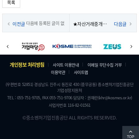
목록
다음에 등록된 글이 없
이전글
★자산거래중개장터 서비스 개편 및 가오픈 안내★
다음글
바
습니다.
이
다
로
전
음
가
주
개인정보 처리방침
사이트 이용안내
이메일 무단수집 거부
기
이용약관
사이트맵
소
배
및
(우편번호 52851) 경상남도 진주시 동진로 430 (충무공동) 중소벤처기업진흥공단
너
기업성장지원처
저
TEL : 055-751-9705,
FAX 055-751-9706
담당자 : 권해란
(khr@kosmes.or.kr)
작
사업자번호 116-82-01561
권
©
중소벤처기업진흥공단
ALL RIGHTS RESERVED.
맨