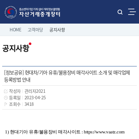
본문으로 바로가기
주메뉴 바로가기
통
합
네
검
HOME
고객마당
공지사항
홈으로
로그인
색
비
열
공지사항
게
기
직거래 매물보기
팝니다
이
전체보기
션
유관기관 매물보기
중소기업 유휴설비 매물
[정보공유] 현대차/기아 유휴/불용장비 매각사이트 소개 및 매각업체
제조/유통업체 매물
등록방법 안내
나의 거래정보
삽니다
작성자
관리자2021
등록일
2023-04-25
조회수
3418
고객마당
이용 안내
1) 현대기아 유휴/불용장비 매각사이트 :
https://www.vaatz.com