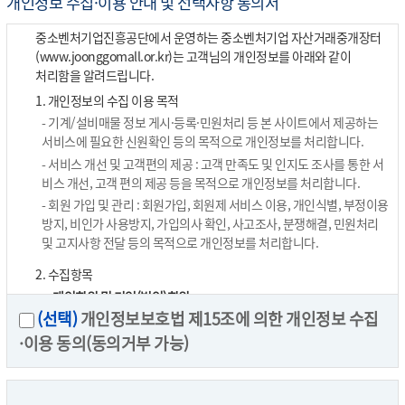
개인정보 수집·이용 안내 및 선택사항 동의서
제4조 (이용자 확인)
중소벤처기업진흥공단에서 운영하는 중소벤처기업 자산거래중개장터
중진공은 회원이 입력하는 다음 각 호의 사항이 미리 중진공에 등록된
(www.joonggomall.or.kr)는 고객님의 개인정보를 아래와 같이
자료와 일치할 경우 서비스 이용자를 본인으로 인정하고 서비스를
처리함을 알려드립니다.
제공합니다.
1. 개인정보의 수집 이용 목적
① 아이디(ID)
- 기계/설비매물 정보 게시·등록·민원처리 등 본 사이트에서 제공하는
② 비밀번호
서비스에 필요한 신원확인 등의 목적으로 개인정보를 처리합니다.
- 서비스 개선 및 고객편의 제공 : 고객 만족도 및 인지도 조사를 통한 서
③ 기타 중진공이 별도로 부여한 정보처리 접근수단
비스 개선, 고객 편의 제공 등을 목적으로 개인정보를 처리합니다.
제5조 (서비스의 제한)
- 회원 가입 및 관리 : 회원가입, 회원제 서비스 이용, 개인식별, 부정이용
방지, 비인가 사용방지, 가입의사 확인, 사고조사, 분쟁해결, 민원처리
동 사이트는 회원의 이용신청을 승인한 때부터 즉시 서비스를
및 고지사항 전달 등의 목적으로 개인정보를 처리합니다.
개시합니다. 서비스 이용은 연중무휴 1일 24시간을 원칙으로 합니다.
다만 다음 각호의 1에 해당하는 경우 서비스 제공을 제한할 수 있습니다.
2. 수집항목
① 전기통신사업법에 규정된 기간통신사업자가 전기통신서비스를
개인회원 및 기업(법인)회원
중지했을 경우
(선택)
개인정보보호법 제15조에 의한 개인정보 수집
필수 : 이름, 이메일, 휴대폰 번호, 주소
② 기타 불가항력적 사유가 있는 경우
선택 : FAX, 재직기업명, 사업자등록번호, 부서명, 직급/직책, 회사
·이용 동의(동의거부 가능)
③ 시스템 점검 등 동 사이트에서 필요한 경우
전화번호
(개인정보보호법 제15조 제1항 제4호에 따라 필수적 정보에 한하여 동
제6조 (대여·위탁·양도의 제한)
의 없이 수집합니다.)