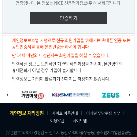
있습니다.
영중입니다. 본 정보는 NICE 신용평가정보(주)에서제공됩니다.
④ 동 사이트의 저작권, 제3자의 저작권 등, 기타권리를 침해하는 내용인
다만, 알림톡 미사용 설정의 경우 직거래매물 관련 메뉴의 이용이 어려
경우
울 수 있습니다.
인증하기
⑤ 영업성 홍보가 빈번할 경우
[개인정보처리방침]
⑥ 동 사이트의 성격에 부합하지 않는 게시물의 경우
■ 개인정보의 위탁
⑦ 기타 관계법령에 위반된다고 판단되는 경우
자산거래중개장터 서비스 향상을 위해 관계법령에 따라 회원의 동의를
개인정보보호법 시행으로 신규 회원가입을 위해서는 휴대폰 인증 또는
얻거나 관련 사항을 공개 또는 고지 후 회원의 개인정보를 외부에 위탁
공인인증서를 통해 본인인증을 하셔야 합니다.
제9조 (면책사항)
하여 처리하고 있습니다.
만 14세 미만의 미성년자는 회원가입을 하실 수 없습니다.
'자산거래중개장터'의 개인정보처리 수탁자와 그 업무의 내용은 다음과
① 동 사이트는 회원이나 제3자에 의해 표출된 의견을 승인하거나
입력하신 정보는 보인확인 기관의 확인과정을 거치며, 본인명의의
같습니다.
반대하는 등 수정하지 않습니다. 동 사이트는 어떠한 경우라도 회원이
휴대전화가 아닐 경우 가입이 불가합니다.
서비스에 담긴 정보에 의존해 얻은 이득이나 입은 손해에 대하여 책임이
- 수탁자 : 비즈톡(주)
없습니다.
입력정보는 가입이 완료되기 전까지는 저장되지 않습니다.
- 개인정보제공처 : 주식회사 카카오
② 동 사이트은 회원간 또는 회원과 제3자간에 서비스를 매개하여
- 위탁 업무 내용 : 카카오 알림톡(정보성 메시지) 발송 업무
개인 정보를 도용하는 경우, 서비스 이용에 제한이 있을 수 있습니다.
바
물품거래 혹은 금전 거래 등과 관련하여 어떠한 책임도 부담하지
- 수집항목 : 휴대폰번호, 직거래 매물 기본정보
본인 인증 서비스는 NICE 신용평가정보(주)에서 제공합니다.
이
다
아니하고, 회원이 서비스의 이용과 관련하여 기대하는 이익에 관하여
로
- 보유기간 : 회원 탈퇴 시 즉시 삭제
전
음
책임을 부담하지 않습니다.
가
주
개인정보 처리방침
사이트 이용안내
이메일 무단수집 거부
③ 동 사이트는 회원이 본 서비스에 게재한 정보·자료·신뢰도·정확성
기
등 내용에 관하여는 책임을 지지 않습니다.
이용약관
사이트맵
소
배
④ 동 사이트에 등록된 모든 물건들은 물건을 등록한 회원에 귀속된
및
(우편번호 52851) 경상남도 진주시 동진로 430 (충무공동) 중소벤처기업진흥공단
것으로서, 물건의 거래와 관련한 모든 절차는 판매자와 구매자 양자간