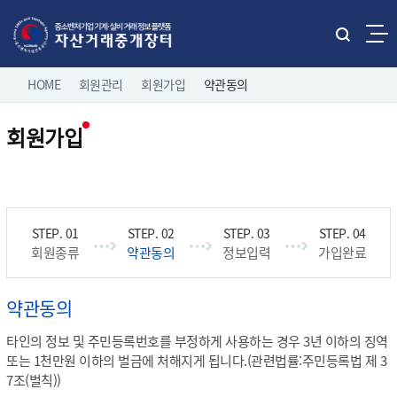
본문으로 바로가기
주메뉴 바로가기
통
합
네
검
HOME
회원관리
회원가입
약관동의
홈으로
로그인
색
비
열
회원가입
게
기
직거래 매물보기
팝니다
이
전체보기
션
유관기관 매물보기
중소기업 유휴설비 매물
제조/유통업체 매물
나의 거래정보
삽니다
회원종류
약관동의
정보입력
가입완료
고객마당
약관동의
타인의 정보 및 주민등록번호를 부정하게 사용하는 경우 3년 이하의 징역
이용 안내
또는 1천만원 이하의 벌금에 처해지게 됩니다.(관련법률:주민등록법 제 3
7조(벌칙))